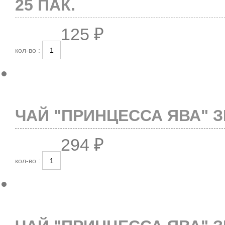
25 ПАК.
125 ₽
кол-во :
ЧАЙ "ПРИНЦЕССА ЯВА" З
294 ₽
кол-во :