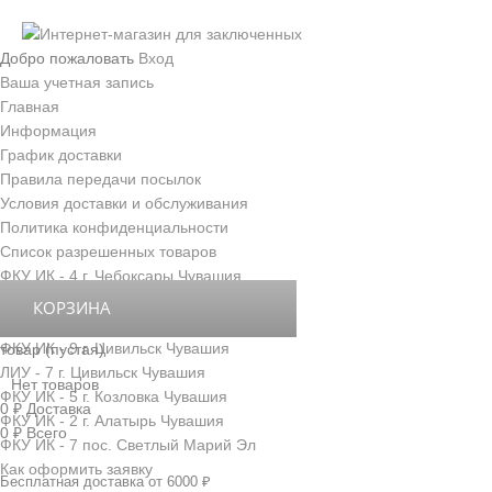
Добро пожаловать
Вход
Ваша учетная запись
Главная
Информация
График доставки
Правила передачи посылок
Условия доставки и обслуживания
Политика конфиденциальности
Список разрешенных товаров
ФКУ ИК - 4 г. Чебоксары Чувашия
ФКУ ИК - 3 г. Новочебоксарск Чувашия
КОРЗИНА
ФКУ ИК - 6 д. Толиково Чувашия
ФКУ ИК - 9 г. Цивильск Чувашия
товар
(пустая)
ЛИУ - 7 г. Цивильск Чувашия
Нет товаров
ФКУ ИК - 5 г. Козловка Чувашия
0 ₽
Доставка
ФКУ ИК - 2 г. Алатырь Чувашия
0 ₽
Всего
ФКУ ИК - 7 пос. Светлый Марий Эл
Как оформить заявку
Бесплатная доставка от 6000 ₽