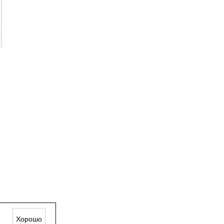
К

Хорошо