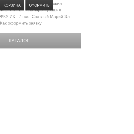
ФКУ ИК - 5 г. Козловка Чувашия
КОРЗИНА
ОФОРМИТЬ
ФКУ ИК - 2 г. Алатырь Чувашия
ФКУ ИК - 7 пос. Светлый Марий Эл
Как оформить заявку
КАТАЛОГ