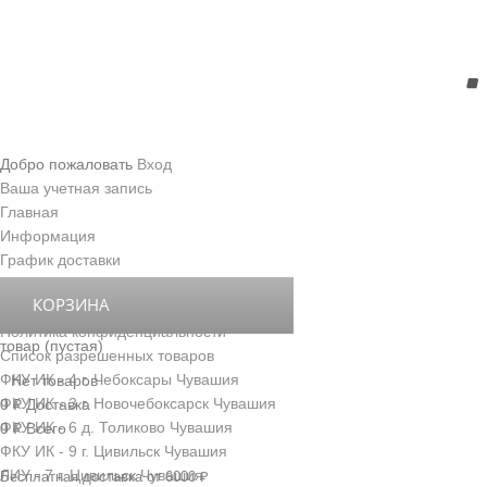
Добро пожаловать
Вход
Ваша учетная запись
Главная
Информация
График доставки
Правила передачи посылок
КОРЗИНА
Условия доставки и обслуживания
Политика конфиденциальности
товар
(пустая)
Список разрешенных товаров
ФКУ ИК - 4 г. Чебоксары Чувашия
Нет товаров
ФКУ ИК - 3 г. Новочебоксарск Чувашия
0 ₽
Доставка
ФКУ ИК - 6 д. Толиково Чувашия
0 ₽
Всего
ФКУ ИК - 9 г. Цивильск Чувашия
ЛИУ - 7 г. Цивильск Чувашия
Бесплатная доставка от 6000 ₽