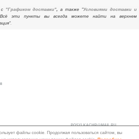
я с
"Графиком доставки"
,
а также "
Условиями доставки и
Всё эти пункты вы всегда можете найти на верхнем
ция".
ОБРАТНАЯ СВЯЗЬ
МОИСЕЕВ АЛЕКСЕЙ НИКОЛАЕВИЧ
НОМЕР СЧЁТА: 40817810875020097400

я
БАНК ПОЛУЧАТЕЛЯ: ЧУВАШСКОЕ ОТДЕЛЕНИЕ N8613 ПАО СБЕРБАН
БИК: 049706609

КОРР. СЧЁТ: 30101810300000000609

ИНН: 7707083893

КПП: 212902001
ТЕЛЕФОН: 8-962-321-67-09
ЭЛЕКТРОННАЯ ПОЧТА:
POSYLKACHR@MAIL.RU
ользует файлы cookie. Продолжая пользоваться сайтом, вы