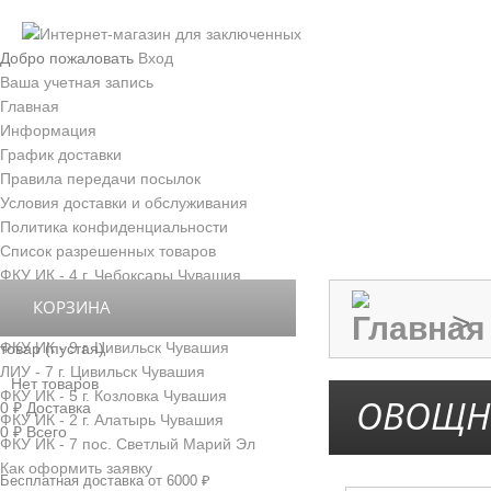
Добро пожаловать
Вход
Ваша учетная запись
Главная
Информация
График доставки
Правила передачи посылок
Условия доставки и обслуживания
Политика конфиденциальности
Список разрешенных товаров
ФКУ ИК - 4 г. Чебоксары Чувашия
ФКУ ИК - 3 г. Новочебоксарск Чувашия
КОРЗИНА
>
ФКУ ИК - 6 д. Толиково Чувашия
ФКУ ИК - 9 г. Цивильск Чувашия
товар
(пустая)
ЛИУ - 7 г. Цивильск Чувашия
Нет товаров
ФКУ ИК - 5 г. Козловка Чувашия
ОВОЩН
0 ₽
Доставка
ФКУ ИК - 2 г. Алатырь Чувашия
0 ₽
Всего
ФКУ ИК - 7 пос. Светлый Марий Эл
Как оформить заявку
Бесплатная доставка от 6000 ₽