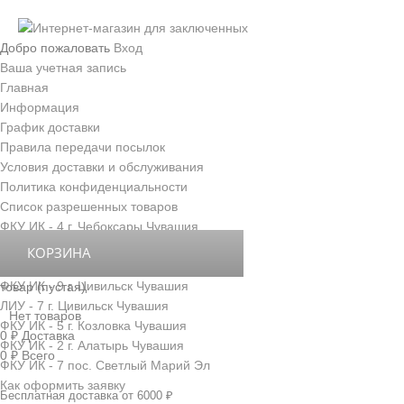
Добро пожаловать
Вход
Ваша учетная запись
Главная
Информация
График доставки
Правила передачи посылок
Условия доставки и обслуживания
Политика конфиденциальности
Список разрешенных товаров
ФКУ ИК - 4 г. Чебоксары Чувашия
ФКУ ИК - 3 г. Новочебоксарск Чувашия
КОРЗИНА
ФКУ ИК - 6 д. Толиково Чувашия
ФКУ ИК - 9 г. Цивильск Чувашия
товар
(пустая)
ЛИУ - 7 г. Цивильск Чувашия
Нет товаров
ФКУ ИК - 5 г. Козловка Чувашия
0 ₽
Доставка
ФКУ ИК - 2 г. Алатырь Чувашия
0 ₽
Всего
ФКУ ИК - 7 пос. Светлый Марий Эл
Как оформить заявку
Бесплатная доставка от 6000 ₽