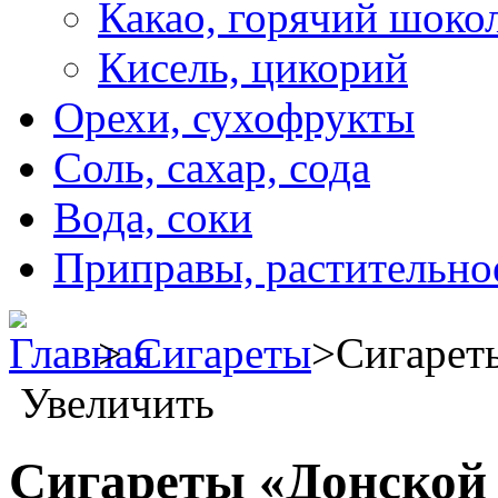
Какао, горячий шоко
Кисель, цикорий
Орехи, сухофрукты
Соль, сахар, сода
Вода, соки
Приправы, растительно
>
Сигареты
>
Сигарет
Увеличить
Сигареты «Донской