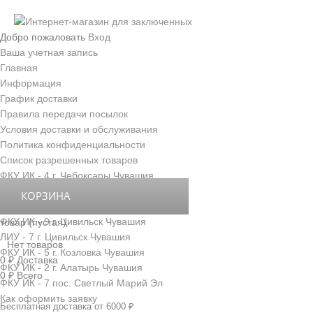
Добро пожаловать
Вход
Ваша учетная запись
Главная
Информация
График доставки
Правила передачи посылок
Условия доставки и обслуживания
Политика конфиденциальности
Список разрешенных товаров
ФКУ ИК - 4 г. Чебоксары Чувашия
ФКУ ИК - 3 г. Новочебоксарск Чувашия
КОРЗИНА
ФКУ ИК - 6 д. Толиково Чувашия
ФКУ ИК - 9 г. Цивильск Чувашия
товар
(пустая)
ЛИУ - 7 г. Цивильск Чувашия
Нет товаров
ФКУ ИК - 5 г. Козловка Чувашия
0 ₽
Доставка
ФКУ ИК - 2 г. Алатырь Чувашия
0 ₽
Всего
ФКУ ИК - 7 пос. Светлый Марий Эл
Как оформить заявку
Бесплатная доставка от 6000 ₽