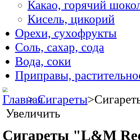
Какао, горячий шоко
Кисель, цикорий
Орехи, сухофрукты
Соль, сахар, сода
Вода, соки
Приправы, растительно
>
Сигареты
>
Сигарет
Увеличить
Сигареты "L&M Red