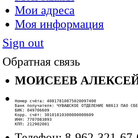
Мои адреса
Моя информация
Sign out
Обратная связь
МОИСЕЕВ АЛЕКСЕ
Номер счёта: 40817810875020097400

Банк получателя: ЧУВАШСКОЕ ОТДЕЛЕНИЕ N8613 ПАО СБЕ
БИК: 049706609

Корр. счёт: 30101810300000000609

ИНН: 7707083893

КПП: 212902001
Телефон: 8-962-321-67-