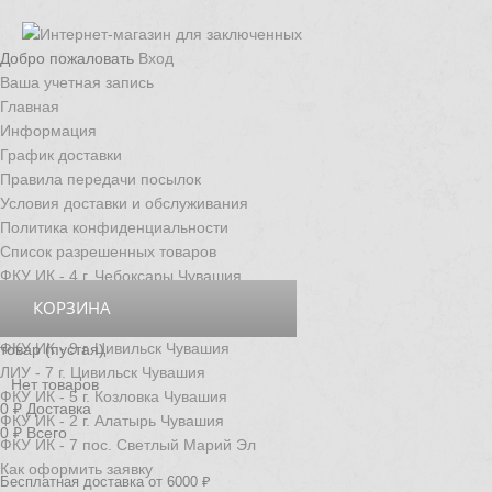
Добро пожаловать
Вход
Ваша учетная запись
Главная
Информация
График доставки
Правила передачи посылок
Условия доставки и обслуживания
Политика конфиденциальности
Список разрешенных товаров
ФКУ ИК - 4 г. Чебоксары Чувашия
ФКУ ИК - 3 г. Новочебоксарск Чувашия
КОРЗИНА
ФКУ ИК - 6 д. Толиково Чувашия
ФКУ ИК - 9 г. Цивильск Чувашия
товар
(пустая)
ЛИУ - 7 г. Цивильск Чувашия
Нет товаров
ФКУ ИК - 5 г. Козловка Чувашия
0 ₽
Доставка
ФКУ ИК - 2 г. Алатырь Чувашия
0 ₽
Всего
ФКУ ИК - 7 пос. Светлый Марий Эл
Как оформить заявку
Бесплатная доставка от 6000 ₽