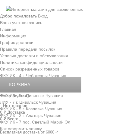
Добро пожаловать
Вход
Ваша учетная запись
Главная
Информация
График доставки
Правила передачи посылок
Условия доставки и обслуживания
Политика конфиденциальности
Список разрешенных товаров
ФКУ ИК - 4 г. Чебоксары Чувашия
ФКУ ИК - 3 г. Новочебоксарск Чувашия
КОРЗИНА
ФКУ ИК - 6 д. Толиково Чувашия
ФКУ ИК - 9 г. Цивильск Чувашия
товар
(пустая)
ЛИУ - 7 г. Цивильск Чувашия
Нет товаров
ФКУ ИК - 5 г. Козловка Чувашия
0 ₽
Доставка
ФКУ ИК - 2 г. Алатырь Чувашия
0 ₽
Всего
ФКУ ИК - 7 пос. Светлый Марий Эл
Как оформить заявку
Бесплатная доставка от 6000 ₽