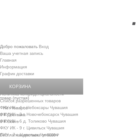
Добро пожаловать
Вход
Ваша учетная запись
Главная
Информация
График доставки
Правила передачи посылок
КОРЗИНА
Условия доставки и обслуживания
Политика конфиденциальности
товар
(пустая)
Список разрешенных товаров
ФКУ ИК - 4 г. Чебоксары Чувашия
Нет товаров
ФКУ ИК - 3 г. Новочебоксарск Чувашия
0 ₽
Доставка
ФКУ ИК - 6 д. Толиково Чувашия
0 ₽
Всего
ФКУ ИК - 9 г. Цивильск Чувашия
ЛИУ - 7 г. Цивильск Чувашия
Бесплатная доставка от 6000 ₽