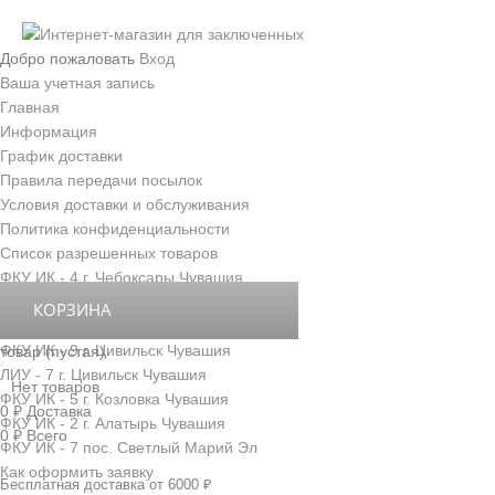
Добро пожаловать
Вход
Ваша учетная запись
Главная
Информация
График доставки
Правила передачи посылок
Условия доставки и обслуживания
Политика конфиденциальности
Список разрешенных товаров
ФКУ ИК - 4 г. Чебоксары Чувашия
ФКУ ИК - 3 г. Новочебоксарск Чувашия
КОРЗИНА
ФКУ ИК - 6 д. Толиково Чувашия
ФКУ ИК - 9 г. Цивильск Чувашия
товар
(пустая)
ЛИУ - 7 г. Цивильск Чувашия
Нет товаров
ФКУ ИК - 5 г. Козловка Чувашия
0 ₽
Доставка
ФКУ ИК - 2 г. Алатырь Чувашия
0 ₽
Всего
ФКУ ИК - 7 пос. Светлый Марий Эл
Как оформить заявку
Бесплатная доставка от 6000 ₽