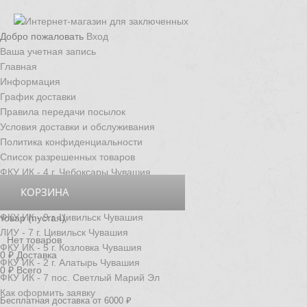
Добро пожаловать
Вход
Ваша учетная запись
Главная
Информация
График доставки
Правила передачи посылок
Условия доставки и обслуживания
Политика конфиденциальности
Список разрешенных товаров
ФКУ ИК - 4 г. Чебоксары Чувашия
ФКУ ИК - 3 г. Новочебоксарск Чувашия
КОРЗИНА
ФКУ ИК - 6 д. Толиково Чувашия
ФКУ ИК - 9 г. Цивильск Чувашия
товар
(пустая)
ЛИУ - 7 г. Цивильск Чувашия
Нет товаров
ФКУ ИК - 5 г. Козловка Чувашия
0 ₽
Доставка
ФКУ ИК - 2 г. Алатырь Чувашия
0 ₽
Всего
ФКУ ИК - 7 пос. Светлый Марий Эл
Как оформить заявку
Бесплатная доставка от 6000 ₽