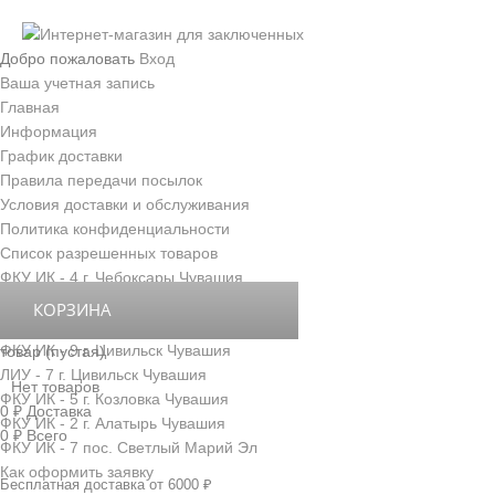
Добро пожаловать
Вход
Ваша учетная запись
Главная
Информация
График доставки
Правила передачи посылок
Условия доставки и обслуживания
Политика конфиденциальности
Список разрешенных товаров
ФКУ ИК - 4 г. Чебоксары Чувашия
ФКУ ИК - 3 г. Новочебоксарск Чувашия
КОРЗИНА
ФКУ ИК - 6 д. Толиково Чувашия
ФКУ ИК - 9 г. Цивильск Чувашия
товар
(пустая)
ЛИУ - 7 г. Цивильск Чувашия
Нет товаров
ФКУ ИК - 5 г. Козловка Чувашия
0 ₽
Доставка
ФКУ ИК - 2 г. Алатырь Чувашия
0 ₽
Всего
ФКУ ИК - 7 пос. Светлый Марий Эл
Как оформить заявку
Бесплатная доставка от 6000 ₽