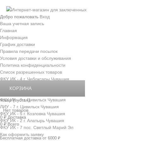
Добро пожаловать
Вход
Ваша учетная запись
Главная
Информация
График доставки
Правила передачи посылок
Условия доставки и обслуживания
Политика конфиденциальности
Список разрешенных товаров
ФКУ ИК - 4 г. Чебоксары Чувашия
ФКУ ИК - 3 г. Новочебоксарск Чувашия
КОРЗИНА
ФКУ ИК - 6 д. Толиково Чувашия
ФКУ ИК - 9 г. Цивильск Чувашия
товар
(пустая)
ЛИУ - 7 г. Цивильск Чувашия
Нет товаров
ФКУ ИК - 5 г. Козловка Чувашия
0 ₽
Доставка
ФКУ ИК - 2 г. Алатырь Чувашия
0 ₽
Всего
ФКУ ИК - 7 пос. Светлый Марий Эл
Как оформить заявку
Бесплатная доставка от 6000 ₽