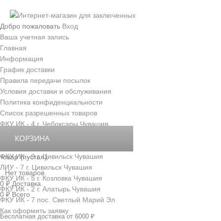
Добро пожаловать
Вход
Ваша учетная запись
Главная
Информация
График доставки
Правила передачи посылок
Условия доставки и обслуживания
Политика конфиденциальности
Список разрешенных товаров
ФКУ ИК - 4 г. Чебоксары Чувашия
ФКУ ИК - 3 г. Новочебоксарск Чувашия
КОРЗИНА
ФКУ ИК - 6 д. Толиково Чувашия
ФКУ ИК - 9 г. Цивильск Чувашия
товар
(пустая)
ЛИУ - 7 г. Цивильск Чувашия
Нет товаров
ФКУ ИК - 5 г. Козловка Чувашия
0 ₽
Доставка
ФКУ ИК - 2 г. Алатырь Чувашия
0 ₽
Всего
ФКУ ИК - 7 пос. Светлый Марий Эл
Как оформить заявку
Бесплатная доставка от 6000 ₽