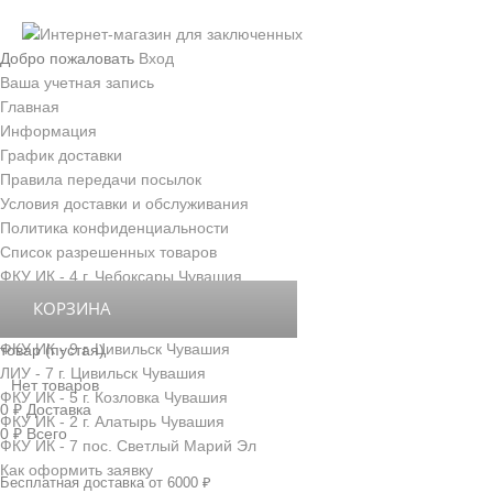
Добро пожаловать
Вход
Ваша учетная запись
Главная
Информация
График доставки
Правила передачи посылок
Условия доставки и обслуживания
Политика конфиденциальности
Список разрешенных товаров
ФКУ ИК - 4 г. Чебоксары Чувашия
ФКУ ИК - 3 г. Новочебоксарск Чувашия
КОРЗИНА
ФКУ ИК - 6 д. Толиково Чувашия
ФКУ ИК - 9 г. Цивильск Чувашия
товар
(пустая)
ЛИУ - 7 г. Цивильск Чувашия
Нет товаров
ФКУ ИК - 5 г. Козловка Чувашия
0 ₽
Доставка
ФКУ ИК - 2 г. Алатырь Чувашия
0 ₽
Всего
ФКУ ИК - 7 пос. Светлый Марий Эл
Как оформить заявку
Бесплатная доставка от 6000 ₽