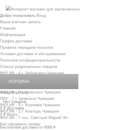
Добро пожаловать
Вход
Ваша учетная запись
Главная
Информация
График доставки
Правила передачи посылок
Условия доставки и обслуживания
Политика конфиденциальности
Список разрешенных товаров
ФКУ ИК - 4 г. Чебоксары Чувашия
ФКУ ИК - 3 г. Новочебоксарск Чувашия
КОРЗИНА
ФКУ ИК - 6 д. Толиково Чувашия
ФКУ ИК - 9 г. Цивильск Чувашия
товар
(пустая)
ЛИУ - 7 г. Цивильск Чувашия
Нет товаров
ФКУ ИК - 5 г. Козловка Чувашия
0 ₽
Доставка
ФКУ ИК - 2 г. Алатырь Чувашия
0 ₽
Всего
ФКУ ИК - 7 пос. Светлый Марий Эл
Как оформить заявку
Бесплатная доставка от 6000 ₽