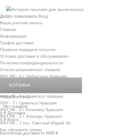
Добро пожаловать
Вход
Ваша учетная запись
Главная
Информация
График доставки
Правила передачи посылок
Условия доставки и обслуживания
Политика конфиденциальности
Список разрешенных товаров
ФКУ ИК - 4 г. Чебоксары Чувашия
ФКУ ИК - 3 г. Новочебоксарск Чувашия
КОРЗИНА
ФКУ ИК - 6 д. Толиково Чувашия
ФКУ ИК - 9 г. Цивильск Чувашия
товар
(пустая)
ЛИУ - 7 г. Цивильск Чувашия
Нет товаров
ФКУ ИК - 5 г. Козловка Чувашия
0 ₽
Доставка
ФКУ ИК - 2 г. Алатырь Чувашия
0 ₽
Всего
ФКУ ИК - 7 пос. Светлый Марий Эл
Как оформить заявку
Бесплатная доставка от 6000 ₽