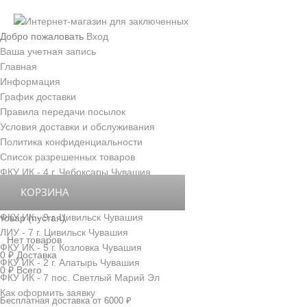
Добро пожаловать
Вход
Ваша учетная запись
Главная
Информация
График доставки
Правила передачи посылок
Условия доставки и обслуживания
Политика конфиденциальности
Список разрешенных товаров
ФКУ ИК - 4 г. Чебоксары Чувашия
ФКУ ИК - 3 г. Новочебоксарск Чувашия
КОРЗИНА
ФКУ ИК - 6 д. Толиково Чувашия
ФКУ ИК - 9 г. Цивильск Чувашия
товар
(пустая)
ЛИУ - 7 г. Цивильск Чувашия
Нет товаров
ФКУ ИК - 5 г. Козловка Чувашия
0 ₽
Доставка
ФКУ ИК - 2 г. Алатырь Чувашия
0 ₽
Всего
ФКУ ИК - 7 пос. Светлый Марий Эл
Как оформить заявку
Бесплатная доставка от 6000 ₽