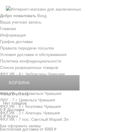
Добро пожаловать
Вход
Ваша учетная запись
Главная
Информация
График доставки
Правила передачи посылок
Условия доставки и обслуживания
Политика конфиденциальности
Список разрешенных товаров
ФКУ ИК - 4 г. Чебоксары Чувашия
ФКУ ИК - 3 г. Новочебоксарск Чувашия
КОРЗИНА
ФКУ ИК - 6 д. Толиково Чувашия
ФКУ ИК - 9 г. Цивильск Чувашия
товар
(пустая)
ЛИУ - 7 г. Цивильск Чувашия
Нет товаров
ФКУ ИК - 5 г. Козловка Чувашия
0 ₽
Доставка
ФКУ ИК - 2 г. Алатырь Чувашия
0 ₽
Всего
ФКУ ИК - 7 пос. Светлый Марий Эл
Как оформить заявку
Бесплатная доставка от 6000 ₽