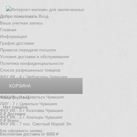
Добро пожаловать
Вход
Ваша учетная запись
Главная
Информация
График доставки
Правила передачи посылок
Условия доставки и обслуживания
Политика конфиденциальности
Список разрешенных товаров
ФКУ ИК - 4 г. Чебоксары Чувашия
ФКУ ИК - 3 г. Новочебоксарск Чувашия
КОРЗИНА
ФКУ ИК - 6 д. Толиково Чувашия
ФКУ ИК - 9 г. Цивильск Чувашия
товар
(пустая)
ЛИУ - 7 г. Цивильск Чувашия
Нет товаров
ФКУ ИК - 5 г. Козловка Чувашия
0 ₽
Доставка
ФКУ ИК - 2 г. Алатырь Чувашия
0 ₽
Всего
ФКУ ИК - 7 пос. Светлый Марий Эл
Как оформить заявку
Бесплатная доставка от 6000 ₽