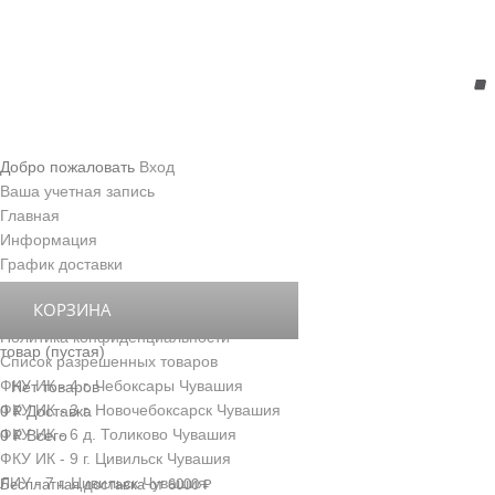
Добро пожаловать
Вход
Ваша учетная запись
Главная
Информация
График доставки
Правила передачи посылок
КОРЗИНА
Условия доставки и обслуживания
Политика конфиденциальности
товар
(пустая)
Список разрешенных товаров
ФКУ ИК - 4 г. Чебоксары Чувашия
Нет товаров
ФКУ ИК - 3 г. Новочебоксарск Чувашия
0 ₽
Доставка
ФКУ ИК - 6 д. Толиково Чувашия
0 ₽
Всего
ФКУ ИК - 9 г. Цивильск Чувашия
ЛИУ - 7 г. Цивильск Чувашия
Бесплатная доставка от 6000 ₽