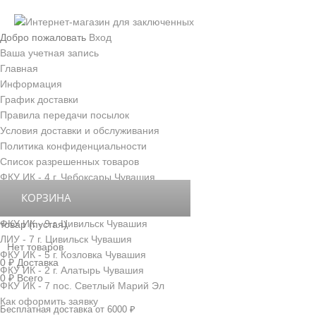
Добро пожаловать
Вход
Ваша учетная запись
Главная
Информация
График доставки
Правила передачи посылок
Условия доставки и обслуживания
Политика конфиденциальности
Список разрешенных товаров
ФКУ ИК - 4 г. Чебоксары Чувашия
ФКУ ИК - 3 г. Новочебоксарск Чувашия
КОРЗИНА
ФКУ ИК - 6 д. Толиково Чувашия
ФКУ ИК - 9 г. Цивильск Чувашия
товар
(пустая)
ЛИУ - 7 г. Цивильск Чувашия
Нет товаров
ФКУ ИК - 5 г. Козловка Чувашия
0 ₽
Доставка
ФКУ ИК - 2 г. Алатырь Чувашия
0 ₽
Всего
ФКУ ИК - 7 пос. Светлый Марий Эл
Как оформить заявку
Бесплатная доставка от 6000 ₽