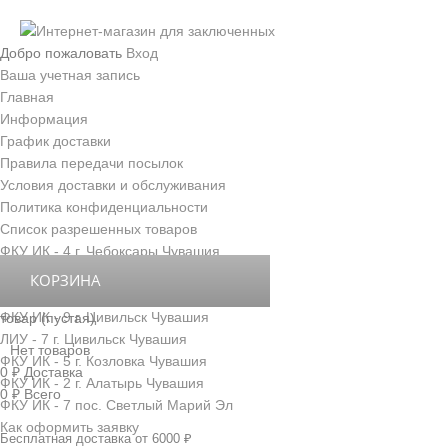
Добро пожаловать
Вход
Ваша учетная запись
Главная
Информация
График доставки
Правила передачи посылок
Условия доставки и обслуживания
Политика конфиденциальности
Список разрешенных товаров
ФКУ ИК - 4 г. Чебоксары Чувашия
ФКУ ИК - 3 г. Новочебоксарск Чувашия
КОРЗИНА
ФКУ ИК - 6 д. Толиково Чувашия
ФКУ ИК - 9 г. Цивильск Чувашия
товар
(пустая)
ЛИУ - 7 г. Цивильск Чувашия
Нет товаров
ФКУ ИК - 5 г. Козловка Чувашия
0 ₽
Доставка
ФКУ ИК - 2 г. Алатырь Чувашия
0 ₽
Всего
ФКУ ИК - 7 пос. Светлый Марий Эл
Как оформить заявку
Бесплатная доставка от 6000 ₽