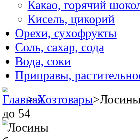
Какао, горячий шоко
Кисель, цикорий
Орехи, сухофрукты
Соль, сахар, сода
Вода, соки
Приправы, растительно
>
Хозтовары
>
Лосины
до 54