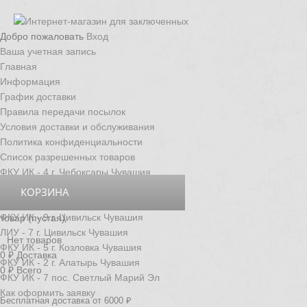
Добро пожаловать
Вход
Ваша учетная запись
Главная
Информация
График доставки
Правила передачи посылок
Условия доставки и обслуживания
Политика конфиденциальности
Список разрешенных товаров
ФКУ ИК - 4 г. Чебоксары Чувашия
ФКУ ИК - 3 г. Новочебоксарск Чувашия
КОРЗИНА
ФКУ ИК - 6 д. Толиково Чувашия
ФКУ ИК - 9 г. Цивильск Чувашия
товар
(пустая)
ЛИУ - 7 г. Цивильск Чувашия
Нет товаров
ФКУ ИК - 5 г. Козловка Чувашия
0 ₽
Доставка
ФКУ ИК - 2 г. Алатырь Чувашия
0 ₽
Всего
ФКУ ИК - 7 пос. Светлый Марий Эл
Как оформить заявку
Бесплатная доставка от 6000 ₽