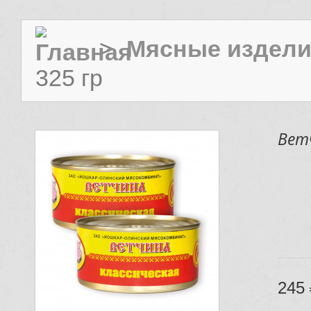
>
Мясные издел
325 гр
Ветч
245 