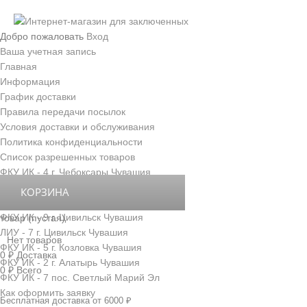
Добро пожаловать
Вход
Ваша учетная запись
Главная
Информация
График доставки
Правила передачи посылок
Условия доставки и обслуживания
Политика конфиденциальности
Список разрешенных товаров
ФКУ ИК - 4 г. Чебоксары Чувашия
ФКУ ИК - 3 г. Новочебоксарск Чувашия
КОРЗИНА
ФКУ ИК - 6 д. Толиково Чувашия
ФКУ ИК - 9 г. Цивильск Чувашия
товар
(пустая)
ЛИУ - 7 г. Цивильск Чувашия
Нет товаров
ФКУ ИК - 5 г. Козловка Чувашия
0 ₽
Доставка
ФКУ ИК - 2 г. Алатырь Чувашия
0 ₽
Всего
ФКУ ИК - 7 пос. Светлый Марий Эл
Как оформить заявку
Бесплатная доставка от 6000 ₽